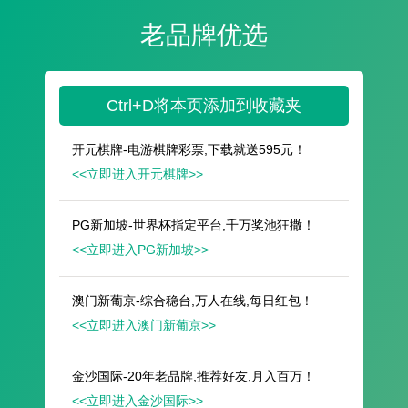
遥想公瑾当年，小乔初嫁了，雄姿英发。
羽扇纶巾，谈笑间，樯橹灰飞烟灭。
故国神游，多情应笑我，早生华发。
人生如梦，一尊还酹江月。